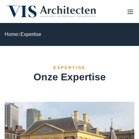
Home
Expertise
HOME
OVER ONS
PROJECTEN
VACATURES
EXPERTISE
EXPERTISE
NIEUWS
Onze Expertise
Monumenten & erfgoed
Haalbaarheidsstudie & analyse
Bouwhistorisch onderzoek & waardestelling
3D Laserscannen & 3D inmeten
Restauratie & herstel