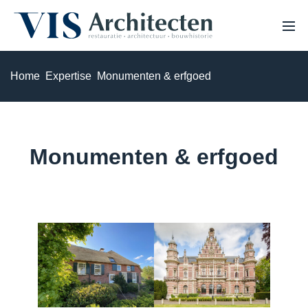
Home
Expertise
Monumenten & erfgoed
HOME
OVER ONS
PROJECTEN
VACATURES
EXPERTISE
Monumenten & erfgoed
NIEUWS
Monumenten & erfgoed
Haalbaarheidsstudie & analyse
Bouwhistorisch onderzoek & waardestelling
3D Laserscannen & 3D inmeten
Restauratie & herstel