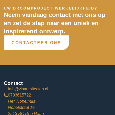
UW DROOMPROJECT WERKELIJKHEID?
Neem vandaag contact met ons op
en zet de stap naar een uniek en
inspirerend ontwerp.
CONTACTEER ONS
Contact
info@visarchitecten.nl
0703615722
Het ‘Nobelhuis’
Nobelstraat 1e
2513 BC Den Haag