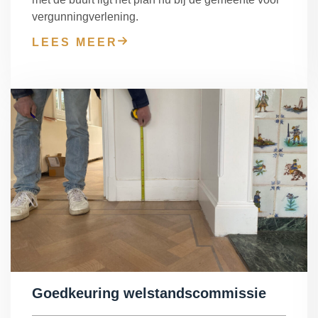
vergunningverlening.
LEES MEER
Goedkeuring welstandscommissie