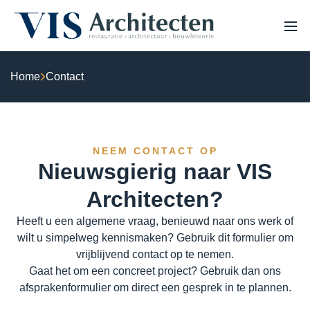
Home
Contact
HOME
OVER ONS
PROJECTEN
VACATURES
EXPERTISE
NEEM CONTACT OP
NIEUWS
Nieuwsgierig naar VIS
Monumenten & erfgoed
Architecten?
Haalbaarheidsstudie & analyse
Heeft u een algemene vraag, benieuwd naar ons werk of
wilt u simpelweg kennismaken? Gebruik dit formulier om
Bouwhistorisch onderzoek & waardestelling
vrijblijvend contact op te nemen.
Gaat het om een concreet project? Gebruik dan ons
3D Laserscannen & 3D inmeten
afsprakenformulier om direct een gesprek in te plannen.
Restauratie & herstel