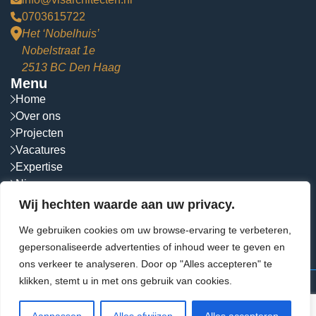
0703615722
Het ‘Nobelhuis’
Nobelstraat 1e
2513 BC Den Haag
Menu
Home
Over ons
Projecten
Vacatures
Expertise
Nieuws
Contact
Wij hechten waarde aan uw privacy.
Socials
We gebruiken cookies om uw browse-ervaring te verbeteren,
Volg ons op social media!
gepersonaliseerde advertenties of inhoud weer te geven en
ons verkeer te analyseren. Door op "Alles accepteren" te
klikken, stemt u in met ons gebruik van cookies.
© 2026 VIS Architecten.
Alle rechten voorbehouden