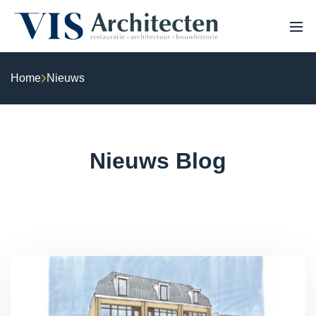
Home
Nieuws
HOME
OVER ONS
PROJECTEN
VACATURES
EXPERTISE
Nieuws Blog
NIEUWS
Monumenten & erfgoed
Haalbaarheidsstudie & analyse
Bouwhistorisch onderzoek & waardestelling
3D Laserscannen & 3D inmeten
Restauratie & herstel