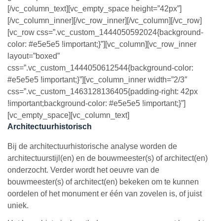
[/vc_column_text][vc_empty_space height=”42px”]
[/vc_column_inner][/vc_row_inner][/vc_column][/vc_row]
[vc_row css=”.vc_custom_1444050592024{background-
color: #e5e5e5 !important;}”][vc_column][vc_row_inner
layout=”boxed”
css=”.vc_custom_1444050612544{background-color:
#e5e5e5 !important;}”][vc_column_inner width=”2/3″
css=”.vc_custom_1463128136405{padding-right: 42px
!important;background-color: #e5e5e5 !important;}”]
[vc_empty_space][vc_column_text]
Architectuurhistorisch
Bij de architectuurhistorische analyse worden de
architectuurstijl(en) en de bouwmeester(s) of architect(en)
onderzocht. Verder wordt het oeuvre van de
bouwmeester(s) of architect(en) bekeken om te kunnen
oordelen of het monument er één van zovelen is, of juist
uniek.