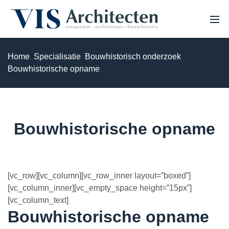
Home
Specialisatie
Bouwhistorisch onderzoek
HOME
Bouwhistorische opname
OVER ONS
PROJECTEN
VACATURES
EXPERTISE
NIEUWS
Bouwhistorische opname
Monumenten & erfgoed
Haalbaarheidsstudie & analyse
[vc_row][vc_column][vc_row_inner layout=”boxed”]
Bouwhistorisch onderzoek & waardestelling
[vc_column_inner][vc_empty_space height=”15px”]
[vc_column_text]
3D Laserscannen & 3D inmeten
Bouwhistorische opname
Restauratie & herstel