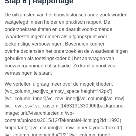
Stap 6 | Rapportage
De uitkomsten van het bouwhistorisch onderzoek worden
vastgelegd in een helder en praktisch rapport. De
onderzoeksresultaten en de daaruit voortkomende
‘waardestellingen’ dienen als uitgangspunt voor
toekomstige verbouwingen. Bovendien kunnen
overheidsdiensten het onderzoek en de waardestellingen
gebruiken als toetsingskader bij het aanvragen van
bouwvergunningen of subsidie. Zo komt u nooit voor
verrassingen te staan.
We vertellen u graag meer over de mogelijkheden.
[/vc_column_text][vc_empty_space height=”42px”]
[/vc_column_inner][/vc_row_inner][/vc_column][/vc_row]
[vc_row css=”.vc_custom_1463131330906{background-
image: url(//visarchitecten.nl/wp-
content/uploads/2015/12/Tekentafel-licht.jpg?id=1993)
!important;}”][vc_column][vc_row_inner layout=”boxed”]
[vc_column_inner width=”1/2″][/vc_column_inner]