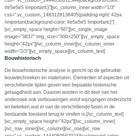
css=”.vc_custom_1444050612544{background-color:
#e5e5e5 !important;}”][vc_column_inner width=”1/3″
css=”.vc_custom_1463128136405{padding-right: 42px
!important;background-color: #e5e5e5 !important;}”]
[vc_empty_space height=”60″][vc_single_image
image=”3837″ img_size=”300×250″][vc_empty_space
height=”42px”][/vc_column_inner][vc_column_inner
width=”2/3″][vc_empty_space][vc_column_text]
Bouwhistorisch
De bouwhistorische analyse is gericht op de gebruikte
bouwtechnieken en materialen. Elementen of aspecten uit
verschillende tijden geven een bepaalde historische
gelaagdheid aan. Daarom worden in dit deel van het
onderzoek ook verbouwingen en/of wijzigingen onderzocht
en bekeken wat er van de verschillende fasen in de
bestaande toestand terug te vinden is.[/vc_column_text]
[vc_empty_space height=”42px”][/vc_column_inner]
[/vc_row_inner][/vc_column][/vc_row][vc_row
css=”.vc_custom_1444050592024{background-color: