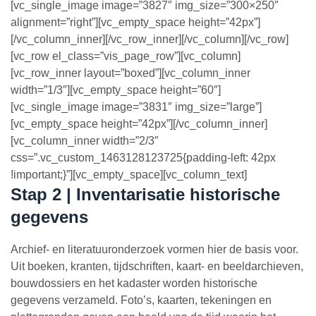
[vc_single_image image=”3827″ img_size=”300×250″
alignment=”right”][vc_empty_space height=”42px”]
[/vc_column_inner][/vc_row_inner][/vc_column][/vc_row]
[vc_row el_class=”vis_page_row”][vc_column]
[vc_row_inner layout=”boxed”][vc_column_inner
width=”1/3″][vc_empty_space height=”60″]
[vc_single_image image=”3831″ img_size=”large”]
[vc_empty_space height=”42px”][/vc_column_inner]
[vc_column_inner width=”2/3″
css=”.vc_custom_1463128123725{padding-left: 42px
!important;}”][vc_empty_space][vc_column_text]
Stap 2 | Inventarisatie historische
gegevens
Archief- en literatuuronderzoek vormen hier de basis voor.
Uit boeken, kranten, tijdschriften, kaart- en beeldarchieven,
bouwdossiers en het kadaster worden historische
gegevens verzameld. Foto’s, kaarten, tekeningen en