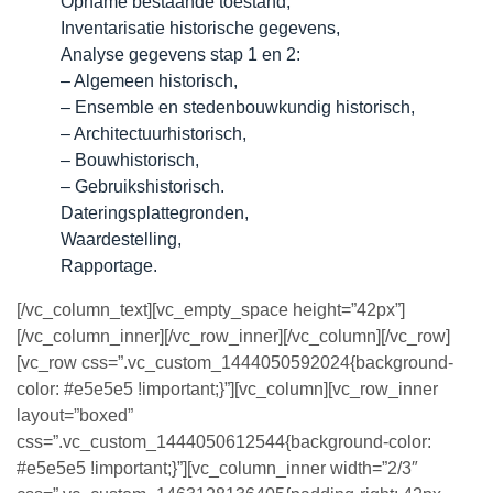
Opname bestaande toestand,
Inventarisatie historische gegevens,
Analyse gegevens stap 1 en 2:
– Algemeen historisch,
– Ensemble en stedenbouwkundig historisch,
– Architectuurhistorisch,
– Bouwhistorisch,
– Gebruikshistorisch.
Dateringsplattegronden,
Waardestelling,
Rapportage.
[/vc_column_text][vc_empty_space height=”42px”]
[/vc_column_inner][/vc_row_inner][/vc_column][/vc_row]
[vc_row css=”.vc_custom_1444050592024{background-
color: #e5e5e5 !important;}”][vc_column][vc_row_inner
layout=”boxed”
css=”.vc_custom_1444050612544{background-color:
#e5e5e5 !important;}”][vc_column_inner width=”2/3″