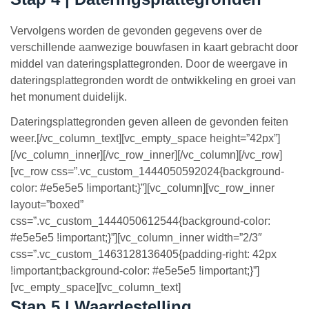
Vervolgens worden de gevonden gegevens over de
verschillende aanwezige bouwfasen in kaart gebracht door
middel van dateringsplattegronden. Door de weergave in
dateringsplattegronden wordt de ontwikkeling en groei van
het monument duidelijk.
Dateringsplattegronden geven alleen de gevonden feiten
weer.[/vc_column_text][vc_empty_space height=”42px”]
[/vc_column_inner][/vc_row_inner][/vc_column][/vc_row]
[vc_row css=”.vc_custom_1444050592024{background-
color: #e5e5e5 !important;}”][vc_column][vc_row_inner
layout=”boxed”
css=”.vc_custom_1444050612544{background-color:
#e5e5e5 !important;}”][vc_column_inner width=”2/3″
css=”.vc_custom_1463128136405{padding-right: 42px
!important;background-color: #e5e5e5 !important;}”]
[vc_empty_space][vc_column_text]
Stap 5 | Waardestelling