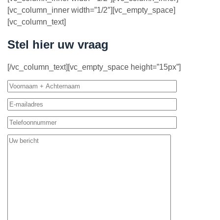
[vc_column_inner width=”1/2″][vc_empty_space]
[vc_column_text]
Stel hier uw vraag
[/vc_column_text][vc_empty_space height=”15px”]
Gelieve
dit
veld
leeg
te
laten.