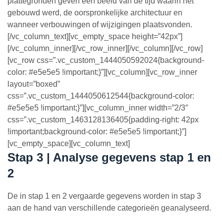
plattegronden geven een beeld van de tijd waarin het
gebouwd werd, de oorspronkelijke architectuur en
wanneer verbouwingen of wijzigingen plaatsvonden.
[/vc_column_text][vc_empty_space height=”42px”]
[/vc_column_inner][/vc_row_inner][/vc_column][/vc_row]
[vc_row css=”.vc_custom_1444050592024{background-
color: #e5e5e5 !important;}”][vc_column][vc_row_inner
layout=”boxed”
css=”.vc_custom_1444050612544{background-color:
#e5e5e5 !important;}”][vc_column_inner width=”2/3″
css=”.vc_custom_1463128136405{padding-right: 42px
!important;background-color: #e5e5e5 !important;}”]
[vc_empty_space][vc_column_text]
Stap 3 | Analyse gegevens stap 1 en
2
De in stap 1 en 2 vergaarde gegevens worden in stap 3
aan de hand van verschillende categorieën geanalyseerd.