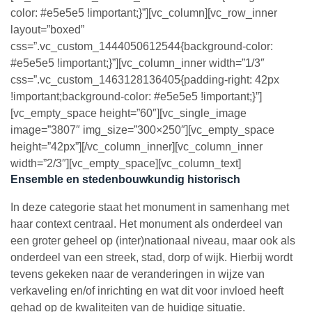
color: #e5e5e5 !important;}”][vc_column][vc_row_inner
layout=”boxed”
css=”.vc_custom_1444050612544{background-color:
#e5e5e5 !important;}”][vc_column_inner width=”1/3″
css=”.vc_custom_1463128136405{padding-right: 42px
!important;background-color: #e5e5e5 !important;}”]
[vc_empty_space height=”60″][vc_single_image
image=”3807″ img_size=”300×250″][vc_empty_space
height=”42px”][/vc_column_inner][vc_column_inner
width=”2/3″][vc_empty_space][vc_column_text]
Ensemble en stedenbouwkundig historisch
In deze categorie staat het monument in samenhang met
haar context centraal. Het monument als onderdeel van
een groter geheel op (inter)nationaal niveau, maar ook als
onderdeel van een streek, stad, dorp of wijk. Hierbij wordt
tevens gekeken naar de veranderingen in wijze van
verkaveling en/of inrichting en wat dit voor invloed heeft
gehad op de kwaliteiten van de huidige situatie.