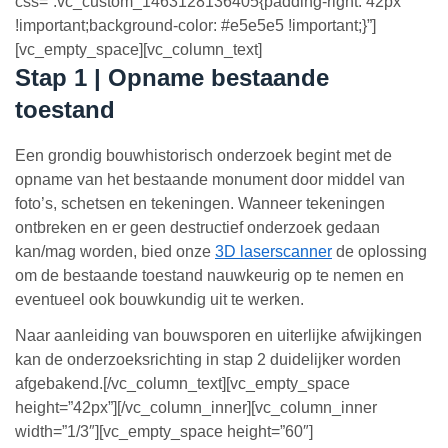
css=”.vc_custom_1463128136405{padding-right: 42px
!important;background-color: #e5e5e5 !important;}”]
[vc_empty_space][vc_column_text]
Stap 1 | Opname bestaande
toestand
Een grondig bouwhistorisch onderzoek begint met de
opname van het bestaande monument door middel van
foto’s, schetsen en tekeningen. Wanneer tekeningen
ontbreken en er geen destructief onderzoek gedaan
kan/mag worden, bied onze
3D laserscanner
de oplossing
om de bestaande toestand nauwkeurig op te nemen en
eventueel ook bouwkundig uit te werken.
Naar aanleiding van bouwsporen en uiterlijke afwijkingen
kan de onderzoeksrichting in stap 2 duidelijker worden
afgebakend.[/vc_column_text][vc_empty_space
height=”42px”][/vc_column_inner][vc_column_inner
width=”1/3″][vc_empty_space height=”60″]