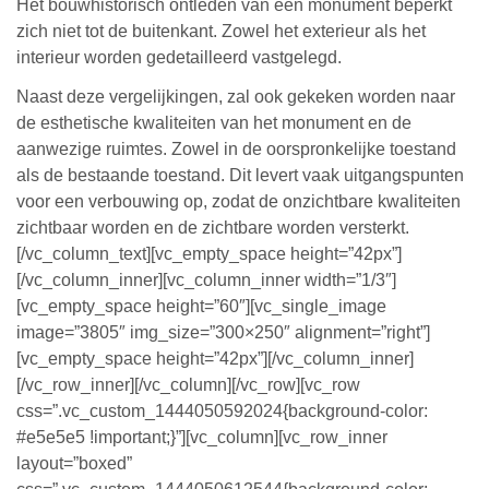
Het bouwhistorisch ontleden van een monument beperkt
zich niet tot de buitenkant. Zowel het exterieur als het
interieur worden gedetailleerd vastgelegd.
Naast deze vergelijkingen, zal ook gekeken worden naar
de esthetische kwaliteiten van het monument en de
aanwezige ruimtes. Zowel in de oorspronkelijke toestand
als de bestaande toestand. Dit levert vaak uitgangspunten
voor een verbouwing op, zodat de onzichtbare kwaliteiten
zichtbaar worden en de zichtbare worden versterkt.
[/vc_column_text][vc_empty_space height=”42px”]
[/vc_column_inner][vc_column_inner width=”1/3″]
[vc_empty_space height=”60″][vc_single_image
image=”3805″ img_size=”300×250″ alignment=”right”]
[vc_empty_space height=”42px”][/vc_column_inner]
[/vc_row_inner][/vc_column][/vc_row][vc_row
css=”.vc_custom_1444050592024{background-color:
#e5e5e5 !important;}”][vc_column][vc_row_inner
layout=”boxed”