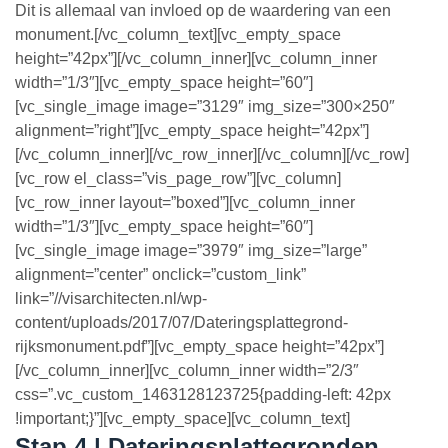
Dit is allemaal van invloed op de waardering van een
monument.[/vc_column_text][vc_empty_space
height=”42px”][/vc_column_inner][vc_column_inner
width=”1/3″][vc_empty_space height=”60″]
[vc_single_image image=”3129″ img_size=”300×250″
alignment=”right”][vc_empty_space height=”42px”]
[/vc_column_inner][/vc_row_inner][/vc_column][/vc_row]
[vc_row el_class=”vis_page_row”][vc_column]
[vc_row_inner layout=”boxed”][vc_column_inner
width=”1/3″][vc_empty_space height=”60″]
[vc_single_image image=”3979″ img_size=”large”
alignment=”center” onclick=”custom_link”
link=”//visarchitecten.nl/wp-
content/uploads/2017/07/Dateringsplattegrond-
rijksmonument.pdf”][vc_empty_space height=”42px”]
[/vc_column_inner][vc_column_inner width=”2/3″
css=”.vc_custom_1463128123725{padding-left: 42px
!important;}”][vc_empty_space][vc_column_text]
Stap 4 | Dateringsplattegronden