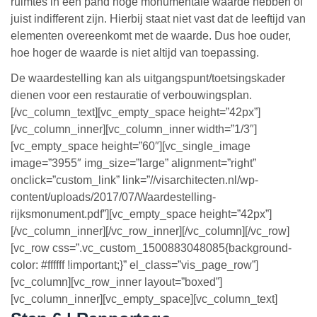
ruimtes in een pand hoge monumentale waarde hebben of
juist indifferent zijn. Hierbij staat niet vast dat de leeftijd van
elementen overeenkomt met de waarde. Dus hoe ouder,
hoe hoger de waarde is niet altijd van toepassing.
De waardestelling kan als uitgangspunt/toetsingskader
dienen voor een restauratie of verbouwingsplan.
[/vc_column_text][vc_empty_space height=”42px”]
[/vc_column_inner][vc_column_inner width=”1/3″]
[vc_empty_space height=”60″][vc_single_image
image=”3955″ img_size=”large” alignment=”right”
onclick=”custom_link” link=”//visarchitecten.nl/wp-
content/uploads/2017/07/Waardestelling-
rijksmonument.pdf”][vc_empty_space height=”42px”]
[/vc_column_inner][/vc_row_inner][/vc_column][/vc_row]
[vc_row css=”.vc_custom_1500883048085{background-
color: #ffffff !important;}” el_class=”vis_page_row”]
[vc_column][vc_row_inner layout=”boxed”]
[vc_column_inner][vc_empty_space][vc_column_text]