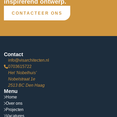
inspirerend ontwerp.
CONTACTEER ONS
Contact
info@visarchitecten.nl
0703615722
Het ‘Nobelhuis’
Nobelstraat 1e
2513 BC Den Haag
Menu
Home
Over ons
Projecten
Vacatures