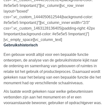
#e5e5e5 !important;}”][vc_column][vc_row_inner
layout=”boxed”
css=”.vc_custom_1444050612544{background-color:
#e5e5e5 !important;}”][vc_column_inner width=”2/3″
css=”.vc_custom_1463128136405{padding-right: 42px
!important;background-color: #e5e5e5 !important;}”]
[vc_empty_space][vc_column_text]
Gebruikshistorisch
Een gebouw wordt altijd voor een bepaalde functie
ontworpen, de analyse van de gebruikshistorie kijkt naar
de ordening en samenhang van gebouwen of ruimtes in
relatie tot het gebruik of productieproces. Daarnaast wordt
gekeken naar het belang van een bepaalde functie die het
monument had op verschillende schaalniveaus.
Als laatste wordt gekeken naar welke gebeurtenissen
verbonden zijn aan het monument en of er een
vooraanstaande bewoner, gebruiker of opdrachtgever was.