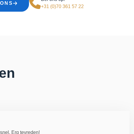
 ONS
+31 (0)70 361 57 22
gen
n
nel. Erg tevreden!