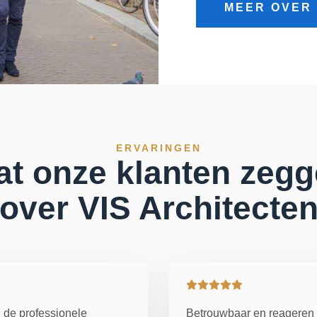
MEER OVER
ERVARINGEN
t onze klanten zeg
over VIS Architecte
n de professionele
Betrouwbaar en reageren s