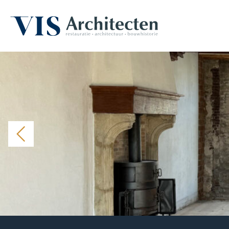
Monumenten & erfgoed
Haalbaarheidsstudie & analyse
Restau
Bouwhistorisch onderzoek & waardestelling
3D Laserscannen & 3D inmeten
Restauratie & herstel
Herbestemming & transformatie
Verduurzaming & modernisering