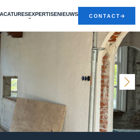
VACATURES
EXPERTISE
NIEUWS
CONTACT
temming