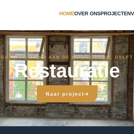
HOME
OVER ONS
PROJECTEN
TENNISPARK NIEUW MARLOT, DEN HAAG
ratie & herbes
Naar project