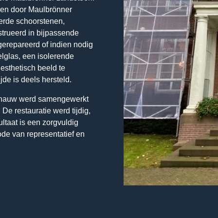
gen door Maulbrönner
erde schoorstenen,
strueerd in bijpassende
gerepareerd of indien nodig
lglas, een isolerende
esthetisch beeld te
jde is deels hersteld.
bij nauw werd samengewerkt
De restauratie werd tijdig,
ltaat is een zorgvuldig
de van representatief en