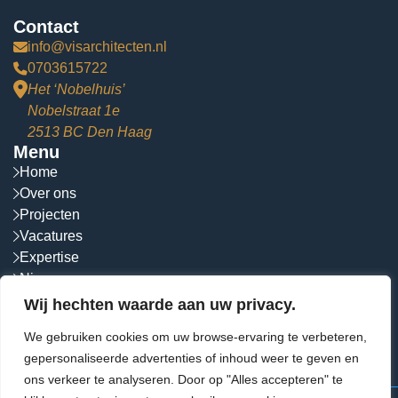
Contact
info@visarchitecten.nl
0703615722
Het ‘Nobelhuis’
Nobelstraat 1e
2513 BC Den Haag
Menu
Home
Over ons
Projecten
Vacatures
Expertise
Nieuws
Contact
Wij hechten waarde aan uw privacy.
Socials
We gebruiken cookies om uw browse-ervaring te verbeteren,
Volg ons op social media!
gepersonaliseerde advertenties of inhoud weer te geven en
ons verkeer te analyseren. Door op "Alles accepteren" te