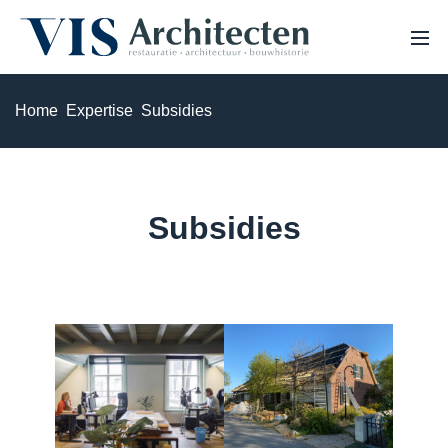
Home
Expertise
Subsidies
HOME
OVER ONS
PROJECTEN
VACATURES
EXPERTISE
Subsidies
NIEUWS
Monumenten & erfgoed
Haalbaarheidsstudie & analyse
Bouwhistorisch onderzoek & waardestelling
3D Laserscannen & 3D inmeten
Restauratie & herstel