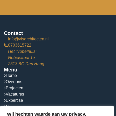
Contact
info@visarchitecten.nl
0703615722
Het ‘Nobelhuis’
Nobelstraat 1e
2513 BC Den Haag
Menu
Home
Over ons
Projecten
Vacatures
Expertise
Nieuws
Contact
Wij hechten waarde aan uw privacy.