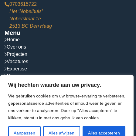
0703615722
Het ‘Nobelhuis’
Nobelstraat 1e
2513 BC Den Haag
Menu
Home
Over ons
Projecten
Vacatures
Expertise
Nieuws
Contact
Wij hechten waarde aan uw privacy.
Socials
We gebruiken cookies om uw browse-ervaring te verbeteren,
Volg ons op social media!
gepersonaliseerde advertenties of inhoud weer te geven en
ons verkeer te analyseren. Door op "Alles accepteren" te
klikken, stemt u in met ons gebruik van cookies.
© 2026 VIS Architecten.
Alle rechten voorbehouden
Aanpassen
Alles afwijzen
Alles accepteren
Algemene voorwaarden
Disclaimer