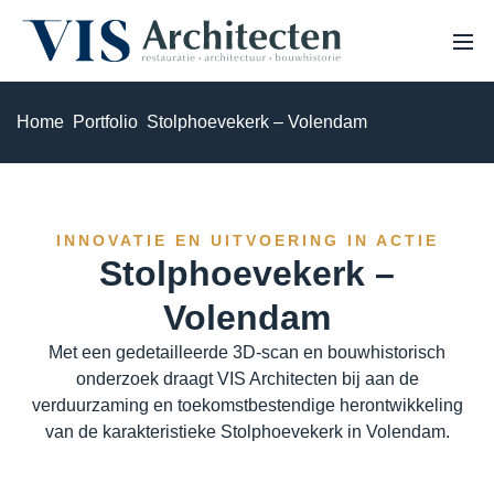
Home
Portfolio
Stolphoevekerk – Volendam
HOME
OVER ONS
PROJECTEN
VACATURES
EXPERTISE
INNOVATIE EN UITVOERING IN ACTIE
NIEUWS
Stolphoevekerk –
Monumenten & erfgoed
Volendam
Haalbaarheidsstudie & analyse
Met een gedetailleerde 3D-scan en bouwhistorisch
onderzoek draagt VIS Architecten bij aan de
Bouwhistorisch onderzoek & waardestelling
verduurzaming en toekomstbestendige herontwikkeling
van de karakteristieke Stolphoevekerk in Volendam.
3D Laserscannen & 3D inmeten
Restauratie & herstel