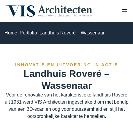
Home
Portfolio
Landhuis Roveré – Wassenaar
HOME
OVER ONS
PROJECTEN
VACATURES
EXPERTISE
INNOVATIE EN UITVOERING IN ACTIE
NIEUWS
Landhuis Roveré –
Monumenten & erfgoed
Wassenaar
Haalbaarheidsstudie & analyse
Voor de renovatie van het karakteristieke landhuis Roveré
uit 1931 werd VIS Architecten ingeschakeld om met behulp
Bouwhistorisch onderzoek & waardestelling
van een 3D-scan en oog voor duurzaamheid en stijl het
oorspronkelijke karakter te herstellen.
3D Laserscannen & 3D inmeten
Restauratie & herstel