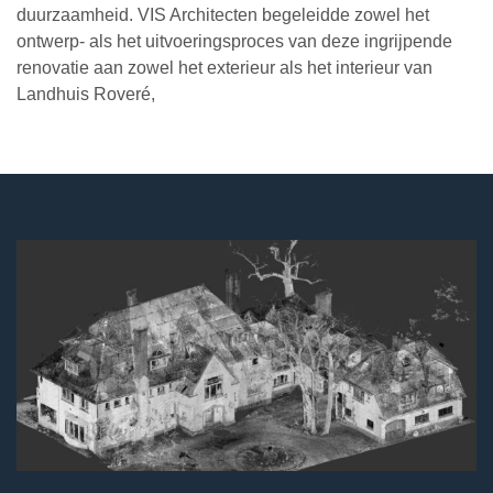
duurzaamheid. VIS Architecten begeleidde zowel het
ontwerp- als het uitvoeringsproces van deze ingrijpende
renovatie aan zowel het exterieur als het interieur van
Landhuis Roveré,