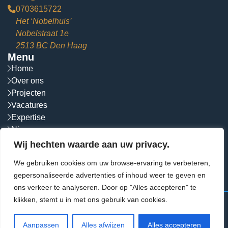
0703615722
Het ‘Nobelhuis’
Nobelstraat 1e
2513 BC Den Haag
Menu
Home
Over ons
Projecten
Vacatures
Expertise
Nieuws
Contact
Wij hechten waarde aan uw privacy.
Socials
We gebruiken cookies om uw browse-ervaring te verbeteren,
Volg ons op social media!
gepersonaliseerde advertenties of inhoud weer te geven en
ons verkeer te analyseren. Door op "Alles accepteren" te
klikken, stemt u in met ons gebruik van cookies.
© 2026 VIS Architecten.
Alle rechten voorbehouden
Algemene voorwaarden
Disclaimer
Aanpassen
Alles afwijzen
Alles accepteren