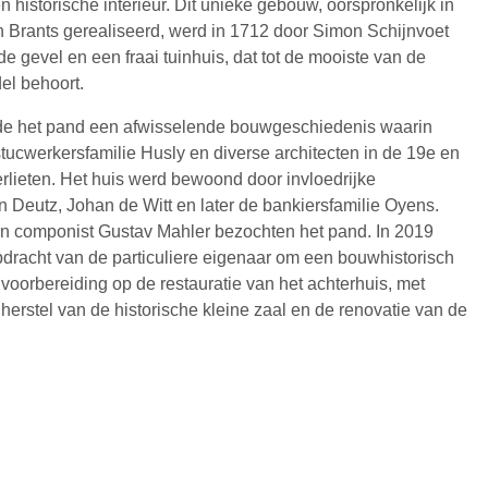
 en historische interieur. Dit unieke gebouw, oorspronkelijk in
an Brants gerealiseerd, werd in 1712 door Simon Schijnvoet
 gevel en een fraai tuinhuis, dat tot de mooiste van de
l behoort.
e het pand een afwisselende bouwgeschiedenis waarin
ucwerkersfamilie Husly en diverse architecten in de 19e en
lieten. Het huis werd bewoond door invloedrijke
Deutz, Johan de Witt en later de bankiersfamilie Oyens.
 en componist Gustav Mahler bezochten het pand. In 2019
pdracht van de particuliere eigenaar om een bouwhistorisch
 voorbereiding op de restauratie van het achterhuis, met
herstel van de historische kleine zaal en de renovatie van de