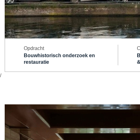
Opdracht
C
Bouwhistorisch onderzoek en
B
restauratie
&
/