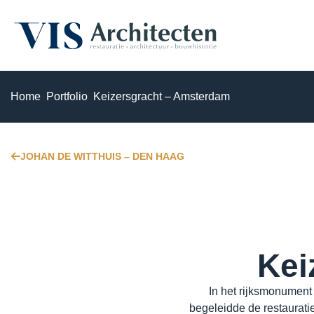
Monumenten & erfgoed
Home
Portfolio
Keizersgracht – Amsterdam
Haalbaarheidsstudie & analyse
JOHAN DE WITTHUIS – DEN HAAG
Bouwhistorisch onderzoek & waardestelling
3D Laserscannen & 3D inmeten
Restauratie & herstel
Kei
Herbestemming & transformatie
In het rijksmonument
Verduurzaming & modernisering
begeleidde de restauratie