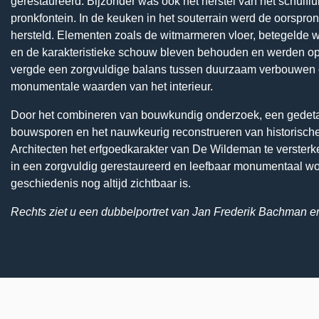
gerestaureerd. Bijzonder was ook het herstel van het schuiflu
pronkfontein. In de keuken in het souterrain werd de oorspron
hersteld. Elementen zoals de witmarmeren vloer, betegelde 
en de karakteristieke schouw bleven behouden en werden op
vergde een zorgvuldige balans tussen duurzaam verbouwen 
monumentale waarden van het interieur.
Door het combineren van bouwkundig onderzoek, een gedeta
bouwsporen en het nauwkeurig reconstrueren van historische 
Architecten het erfgoedkarakter van De Wildeman te versterke
in een zorgvuldig gerestaureerd en leefbaar monumentaal wo
geschiedenis nog altijd zichtbaar is.
Rechts ziet u een dubbelportret van Jan Frederik Bachman 