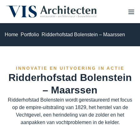
Home
Portfolio
Ridderhofstad Bolenstein – Maarssen
HOME
OVER ONS
PROJECTEN
VACATURES
EXPERTISE
INNOVATIE EN UITVOERING IN ACTIE
NIEUWS
Ridderhofstad Bolenstein
Monumenten & erfgoed
– Maarssen
Haalbaarheidsstudie & analyse
Ridderhofstad Bolenstein wordt gerestaureerd met focus
op de empire-uitstraling van 1829, het herstel van de
Bouwhistorisch onderzoek & waardestelling
Vechtgevel, een herindeling van de zolder en het
aanpakken van vochtproblemen in de kelder.
3D Laserscannen & 3D inmeten
Restauratie & herstel