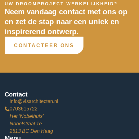
UW DROOMPROJECT WERKELIJKHEID?
Neem vandaag contact met ons op
en zet de stap naar een uniek en
inspirerend ontwerp.
CONTACTEER ONS
Contact
info@visarchitecten.nl
0703615722
Het ‘Nobelhuis’
Nobelstraat 1e
2513 BC Den Haag
Menu