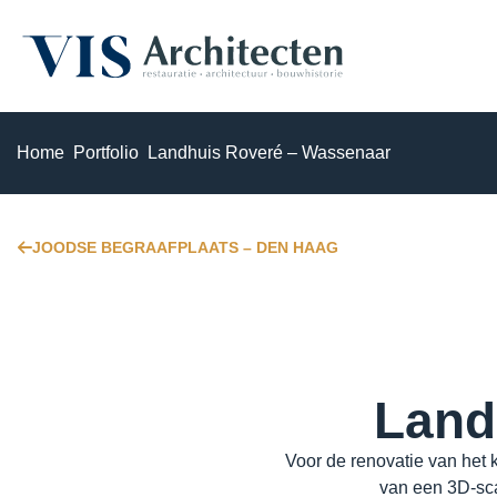
Monumenten & erfgoed
Home
Portfolio
Landhuis Roveré – Wassenaar
Haalbaarheidsstudie & analyse
JOODSE BEGRAAFPLAATS – DEN HAAG
Bouwhistorisch onderzoek & waardestelling
3D Laserscannen & 3D inmeten
Restauratie & herstel
Land
Herbestemming & transformatie
Voor de renovatie van het 
Verduurzaming & modernisering
van een 3D-sca