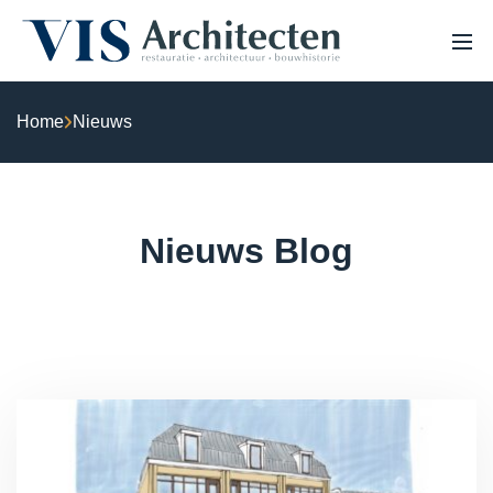
Home
Nieuws
HOME
OVER ONS
PROJECTEN
VACATURES
EXPERTISE
Nieuws Blog
NIEUWS
Monumenten & erfgoed
Haalbaarheidsstudie & analyse
Bouwhistorisch onderzoek & waardestelling
3D Laserscannen & 3D inmeten
Restauratie & herstel