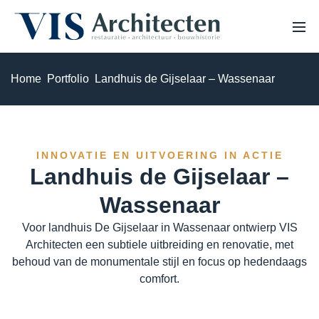
Home
Portfolio
Landhuis de Gijselaar – Wassenaar
HOME
OVER ONS
PROJECTEN
VACATURES
EXPERTISE
INNOVATIE EN UITVOERING IN ACTIE
NIEUWS
Landhuis de Gijselaar –
Monumenten & erfgoed
Wassenaar
Haalbaarheidsstudie & analyse
Voor landhuis De Gijselaar in Wassenaar ontwierp VIS
Architecten een subtiele uitbreiding en renovatie, met
Bouwhistorisch onderzoek & waardestelling
behoud van de monumentale stijl en focus op hedendaags
comfort.
3D Laserscannen & 3D inmeten
Restauratie & herstel