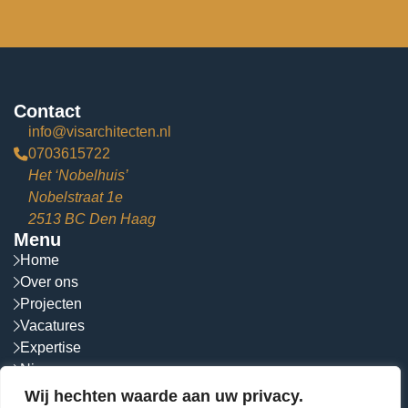
Contact
info@visarchitecten.nl
0703615722
Het ‘Nobelhuis’
Nobelstraat 1e
2513 BC Den Haag
Menu
Home
Over ons
Projecten
Vacatures
Expertise
Nieuws
Contact
Wij hechten waarde aan uw privacy.